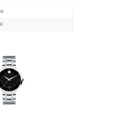
ma
al