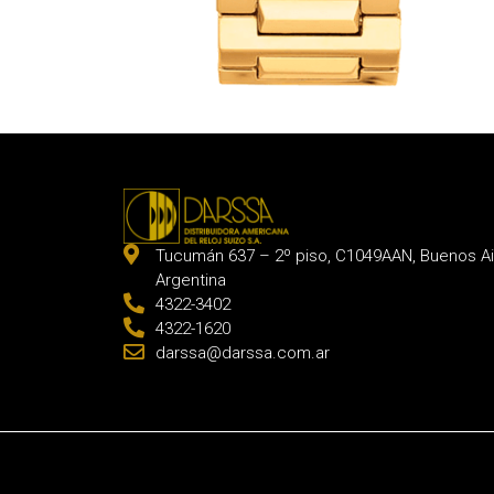
Tucumán 637 – 2º piso, C1049AAN, Buenos Ai
Argentina
4322-3402
4322-1620
darssa@darssa.com.ar