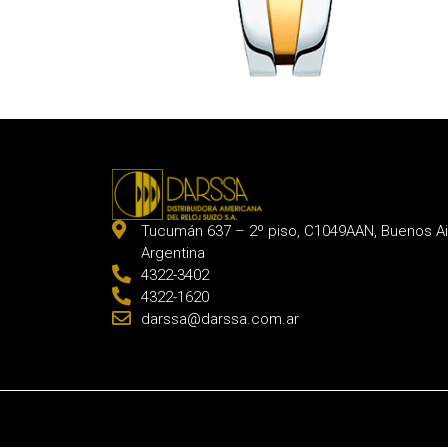
Tucumán 637 – 2º piso, C1049AAN, Buenos Ai
Argentina
4322-3402
4322-1620
darssa@darssa.com.ar