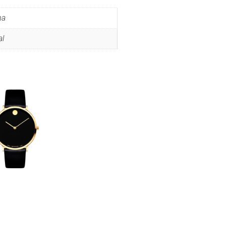
ma
al