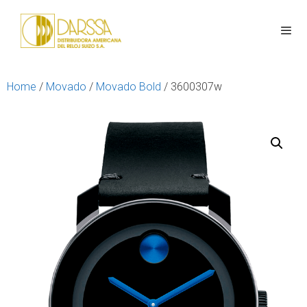
Home
/
Movado
/
Movado Bold
/ 3600307w