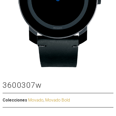
3600307w
Colecciones
Movado
,
Movado Bold