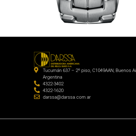
Tucumán 637 – 2º piso, C1049AAN, Buenos Ai
Argentina
4322-3402
4322-1620
darssa@darssa.com.ar