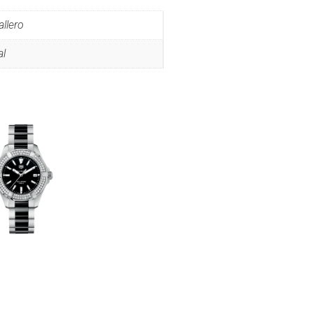
llero
al