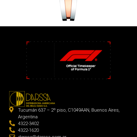
Tucumán 637 – 2º piso, C1049AAN, Buenos Aires,
Argentina
4322-3402
4322-1620
darssa@darssa.com.ar