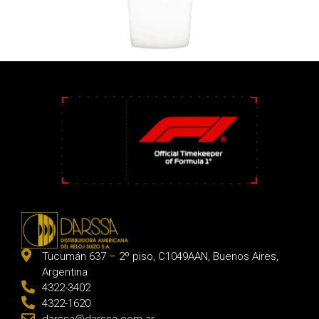
Tucumán 637 – 2º piso, C1049AAN, Buenos Aires,
Argentina
4322-3402
4322-1620
darssa@darssa.com.ar