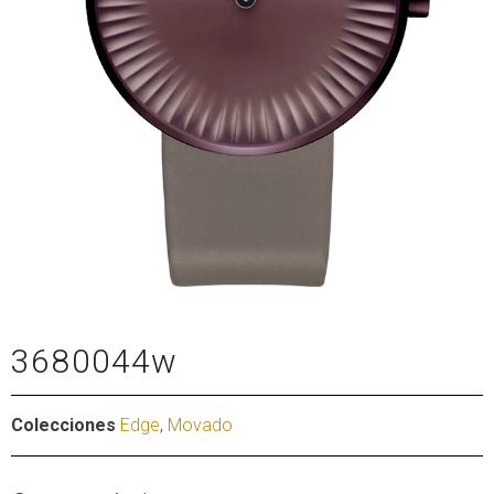
3680044w
Colecciones
Edge
,
Movado