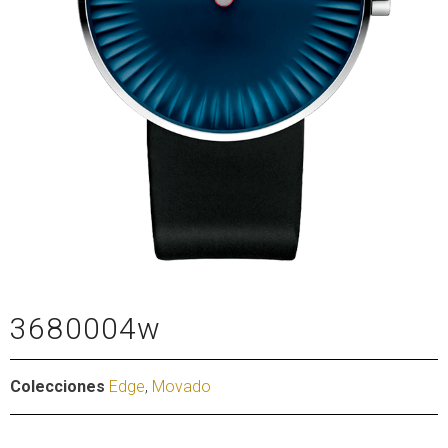
3680004w
Colecciones
Edge
,
Movado